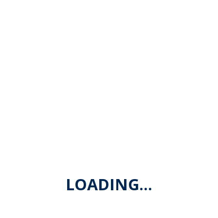
urso Básico, o Curso Secundário ou
nesta instituição.
ões: até 21 de fevereiro d
 materiais: até 30 de mai
Inscreva-se aqui!
LOADING…